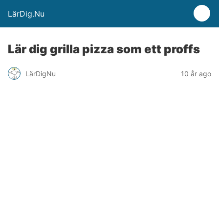
LärDig.Nu
Lär dig grilla pizza som ett proffs
LärDigNu
10 år ago