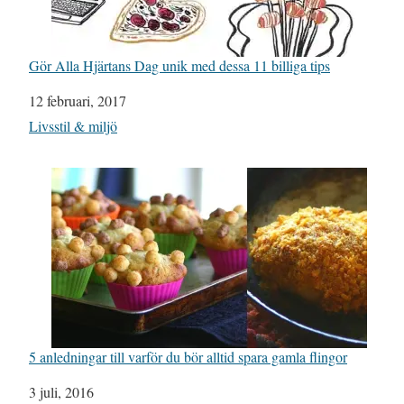
Gör Alla Hjärtans Dag unik med dessa 11 billiga tips
Datum
12 februari, 2017
I relation till
Livsstil & miljö
5 anledningar till varför du bör alltid spara gamla flingor
Datum
3 juli, 2016