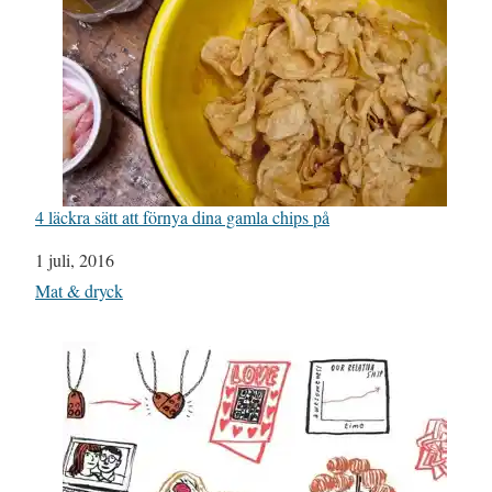
4 läckra sätt att förnya dina gamla chips på
Datum
1 juli, 2016
I relation till
Mat & dryck