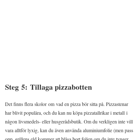
Steg 5: Tillaga pizzabotten
Det finns flera skolor om vad en pizza bör sitta på. Pizzastenar
har blivit populära, och du kan nu köpa pizzatallrikar i metall i
någon livsmedels- eller husgerådsbutik. Om du verkligen inte vill
vara alltför lyxig, kan du även använda aluminiumfolie (men pass
opp, grillens eld kommer att blåsa bort folien om du inte tynger