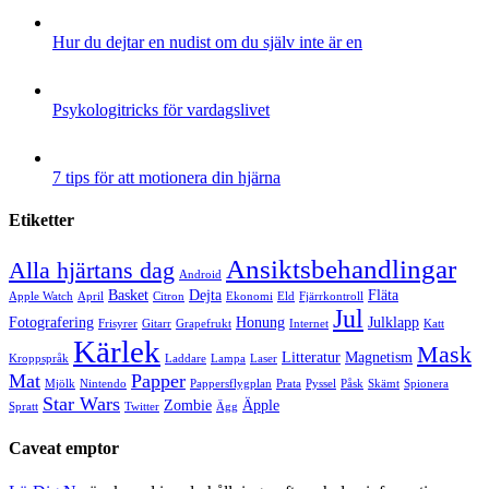
Hur du dejtar en nudist om du själv inte är en
Psykologitricks för vardagslivet
7 tips för att motionera din hjärna
Etiketter
Ansiktsbehandlingar
Alla hjärtans dag
Android
Basket
Dejta
Fläta
Apple Watch
April
Citron
Ekonomi
Eld
Fjärrkontroll
Jul
Fotografering
Honung
Julklapp
Frisyrer
Gitarr
Grapefrukt
Internet
Katt
Kärlek
Mask
Litteratur
Magnetism
Kroppspråk
Laddare
Lampa
Laser
Mat
Papper
Mjölk
Nintendo
Pappersflygplan
Prata
Pyssel
Påsk
Skämt
Spionera
Star Wars
Zombie
Äpple
Spratt
Twitter
Ägg
Caveat emptor