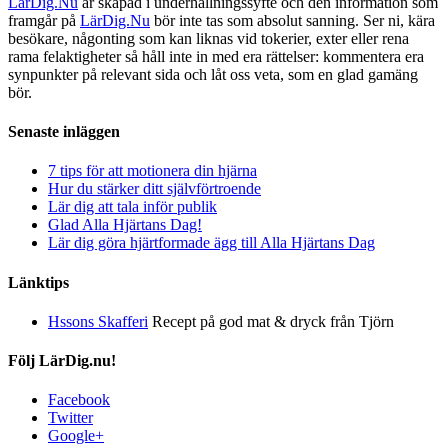
LärDig.Nu
är skapad i underhållningssyfte och den information som
framgår på
LärDig.Nu
bör inte tas som absolut sanning. Ser ni, kära
besökare, någonting som kan liknas vid tokerier, exter eller rena
rama felaktigheter så håll inte in med era rättelser: kommentera era
synpunkter på relevant sida och låt oss veta, som en glad gamäng
bör.
Senaste inläggen
7 tips för att motionera din hjärna
Hur du stärker ditt självförtroende
Lär dig att tala inför publik
Glad Alla Hjärtans Dag!
Lär dig göra hjärtformade ägg till Alla Hjärtans Dag
Länktips
Hssons Skafferi
Recept på god mat & dryck från Tjörn
Följ LärDig.nu!
Facebook
Twitter
Google+