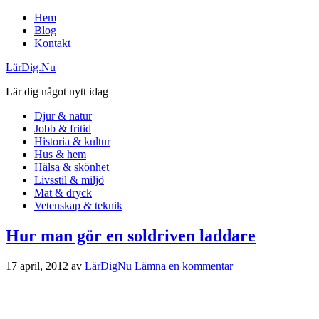
Hem
Blog
Kontakt
LärDig.Nu
Lär dig något nytt idag
Djur & natur
Jobb & fritid
Historia & kultur
Hus & hem
Hälsa & skönhet
Livsstil & miljö
Mat & dryck
Vetenskap & teknik
Hur man gör en soldriven laddare
17 april, 2012
av
LärDigNu
Lämna en kommentar