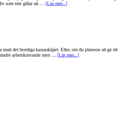
iv som inte gillar att …
[Läs mer...]
inuti det hemliga kassaskåpet. Eller, om du planerar att ge ett
 en mindre arbetskrävande men …
[Läs mer...]