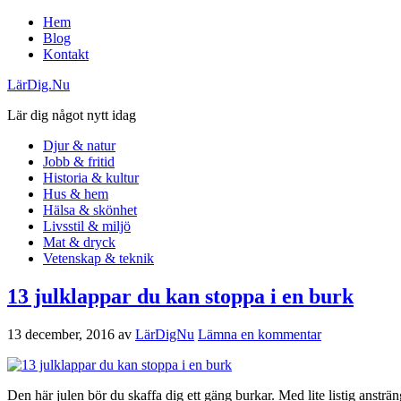
Hem
Blog
Kontakt
LärDig.Nu
Lär dig något nytt idag
Djur & natur
Jobb & fritid
Historia & kultur
Hus & hem
Hälsa & skönhet
Livsstil & miljö
Mat & dryck
Vetenskap & teknik
13 julklappar du kan stoppa i en burk
13 december, 2016
av
LärDigNu
Lämna en kommentar
Den här julen bör du skaffa dig ett gäng burkar. Med lite listig ansträn