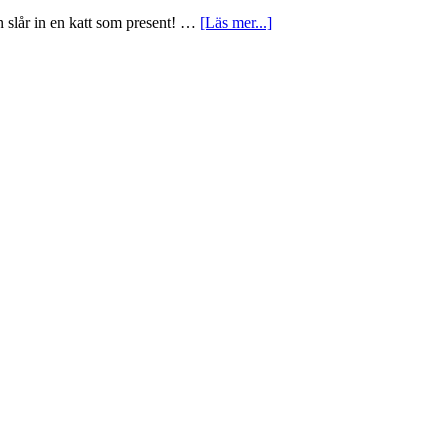
an slår in en katt som present! …
[Läs mer...]