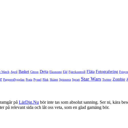
Basket
Dejta
Fläta
Fotografering
e Watch
April
Citron
Ekonomi
Eld
Fjärrkontroll
Frisyr
r
Star Wars
Zombie
Pappersflygplan
Prata
Pyssel
Påsk
Skämt
Spionera
Spratt
Twitter
framgår på
LärDig.Nu
bör inte tas som absolut sanning. Ser ni, kära bes
ter på relevant sida och låt oss veta, som en glad gamäng bör.