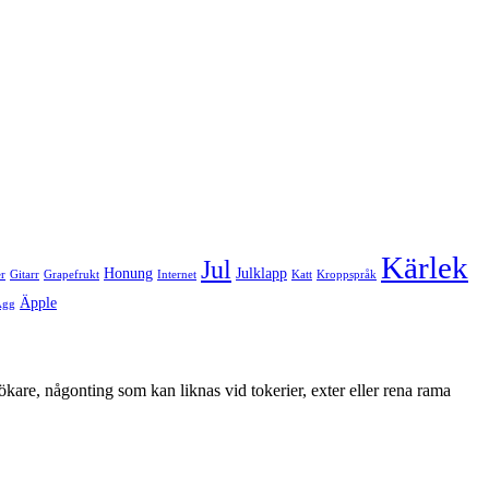
Kärlek
Jul
Honung
Julklapp
er
Gitarr
Grapefrukt
Internet
Katt
Kroppspråk
Äpple
Ägg
ökare, någonting som kan liknas vid tokerier, exter eller rena rama