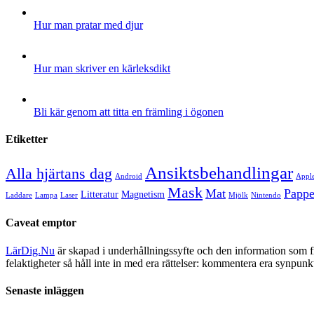
Hur man pratar med djur
Hur man skriver en kärleksdikt
Bli kär genom att titta en främling i ögonen
Etiketter
Ansiktsbehandlingar
Alla hjärtans dag
Android
Appl
Mask
Mat
Pappe
Litteratur
Magnetism
Laddare
Lampa
Laser
Mjölk
Nintendo
Caveat emptor
LärDig.Nu
är skapad i underhållningssyfte och den information som 
felaktigheter så håll inte in med era rättelser: kommentera era synpunk
Senaste inläggen