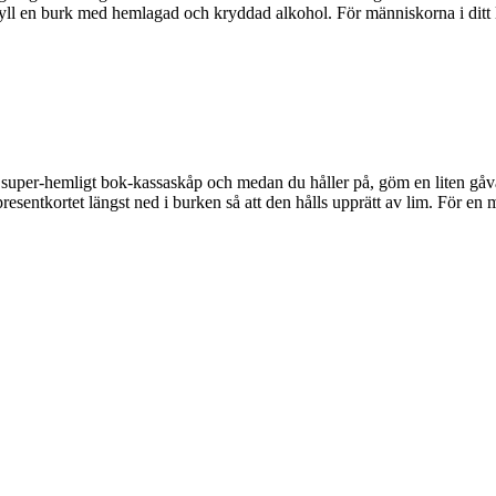
 fyll en burk med hemlagad och kryddad alkohol. För människorna i ditt l
tt super-hemligt bok-kassaskåp och medan du håller på, göm en liten gåva 
 presentkortet längst ned i burken så att den hålls upprätt av lim. För