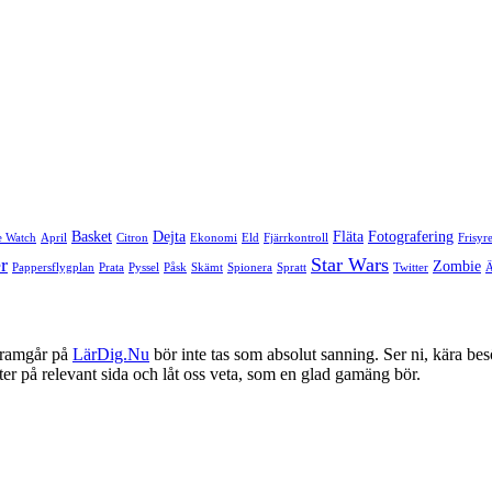
Basket
Dejta
Fläta
Fotografering
e Watch
April
Citron
Ekonomi
Eld
Fjärrkontroll
Frisyr
r
Star Wars
Zombie
Pappersflygplan
Prata
Pyssel
Påsk
Skämt
Spionera
Spratt
Twitter
framgår på
LärDig.Nu
bör inte tas som absolut sanning. Ser ni, kära bes
ter på relevant sida och låt oss veta, som en glad gamäng bör.