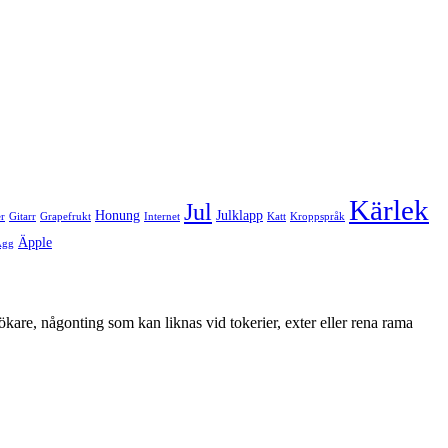
Kärlek
Jul
Honung
Julklapp
er
Gitarr
Grapefrukt
Internet
Katt
Kroppspråk
Äpple
Ägg
ökare, någonting som kan liknas vid tokerier, exter eller rena rama