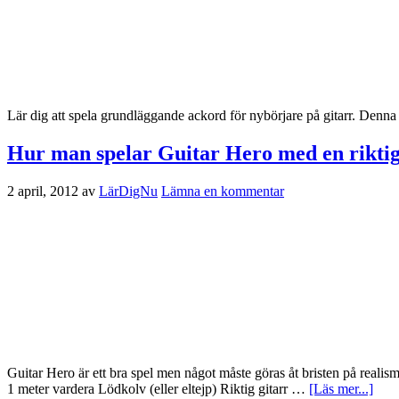
Lär dig att spela grundläggande ackord för nybörjare på gitarr. Denna p
Hur man spelar Guitar Hero med en riktig
2 april, 2012
av
LärDigNu
Lämna en kommentar
Guitar Hero är ett bra spel men något måste göras åt bristen på realis
1 meter vardera Lödkolv (eller eltejp) Riktig gitarr …
[Läs mer...]