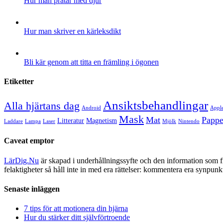
Hur man pratar med djur
Hur man skriver en kärleksdikt
Bli kär genom att titta en främling i ögonen
Etiketter
Ansiktsbehandlingar
Alla hjärtans dag
Android
Appl
Mask
Mat
Pappe
Litteratur
Magnetism
Laddare
Lampa
Laser
Mjölk
Nintendo
Caveat emptor
LärDig.Nu
är skapad i underhållningssyfte och den information som 
felaktigheter så håll inte in med era rättelser: kommentera era synpunk
Senaste inläggen
7 tips för att motionera din hjärna
Hur du stärker ditt självförtroende