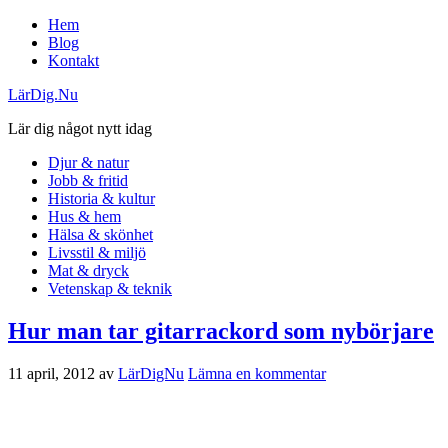
Hem
Blog
Kontakt
LärDig.Nu
Lär dig något nytt idag
Djur & natur
Jobb & fritid
Historia & kultur
Hus & hem
Hälsa & skönhet
Livsstil & miljö
Mat & dryck
Vetenskap & teknik
Hur man tar gitarrackord som nybörjare
11 april, 2012
av
LärDigNu
Lämna en kommentar