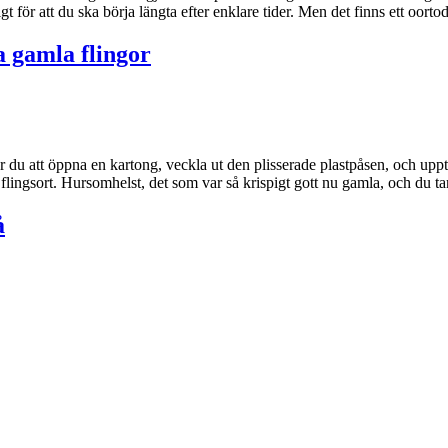
gt för att du ska börja längta efter enklare tider. Men det finns ett oorto
ra gamla flingor
er du att öppna en kartong, veckla ut den plisserade plastpåsen, och up
e flingsort. Hursomhelst, det som var så krispigt gott nu gamla, och du 
å