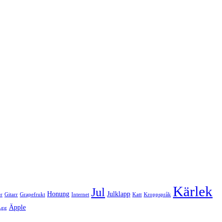
Kärlek
Jul
Honung
Julklapp
er
Gitarr
Grapefrukt
Internet
Katt
Kroppspråk
Äpple
Ägg