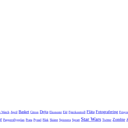
Basket
Dejta
Fläta
Fotografering
e Watch
April
Citron
Ekonomi
Eld
Fjärrkontroll
Frisyr
r
Star Wars
Zombie
Pappersflygplan
Prata
Pyssel
Påsk
Skämt
Spionera
Spratt
Twitter