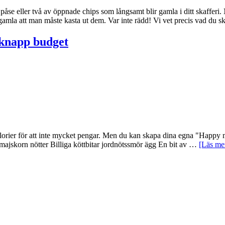
påse eller två av öppnade chips som långsamt blir gamla i ditt skafferi
så gamla att man måste kasta ut dem. Var inte rädd! Vi vet precis vad d
 knapp budget
kalorier för att inte mycket pengar. Men du kan skapa dina egna "Happy
majskorn nötter Billiga köttbitar jordnötssmör ägg En bit av …
[Läs mer