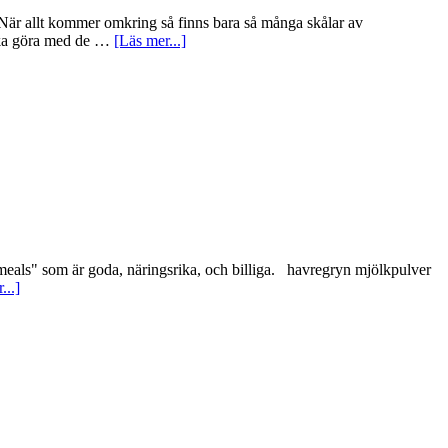
. När allt kommer omkring så finns bara så många skålar av
u ska göra med de …
[Läs mer...]
 meals" som är goda, näringsrika, och billiga. havregryn mjölkpulver
...]