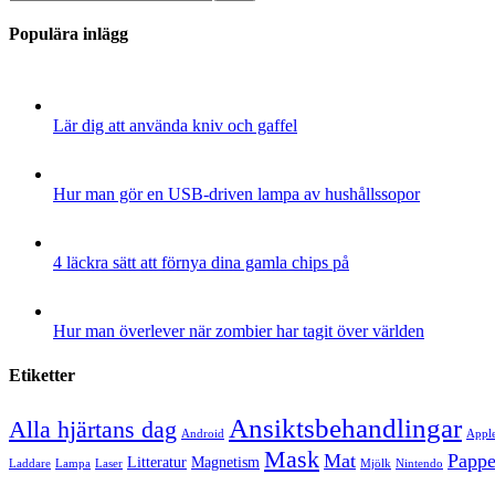
Populära inlägg
Lär dig att använda kniv och gaffel
Hur man gör en USB-driven lampa av hushållssopor
4 läckra sätt att förnya dina gamla chips på
Hur man överlever när zombier har tagit över världen
Etiketter
Ansiktsbehandlingar
Alla hjärtans dag
Android
Appl
Mask
Mat
Pappe
Litteratur
Magnetism
Laddare
Lampa
Laser
Mjölk
Nintendo