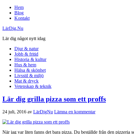
Hem
Blog
Kontakt
LärDig.Nu
Lär dig något nytt idag
Djur & natur
Jobb & fritid
Historia & kultur
Hus & hem
Hälsa & skönhet
Livsstil & miljö
Mat & dryck
Vetenskap & teknik
Lär dig grilla pizza som ett proffs
24 juli, 2016
av
LärDigNu
Lämna en kommentar
När jag var liten fanns det bara pizza. Du beställde från den pizzeria 