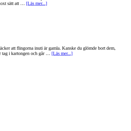
doxt sätt att …
[Läs mer...]
ptäcker att flingorna inuti är gamla. Kanske du glömde bort dem,
tar tag i kartongen och går …
[Läs mer...]