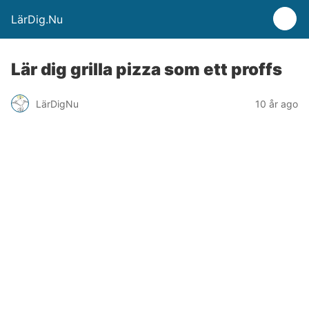
LärDig.Nu
Lär dig grilla pizza som ett proffs
LärDigNu
10 år ago