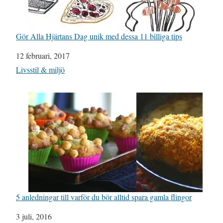
Gör Alla Hjärtans Dag unik med dessa 11 billiga tips
Datum
12 februari, 2017
I relation till
Livsstil & miljö
5 anledningar till varför du bör alltid spara gamla flingor
Datum
3 juli, 2016