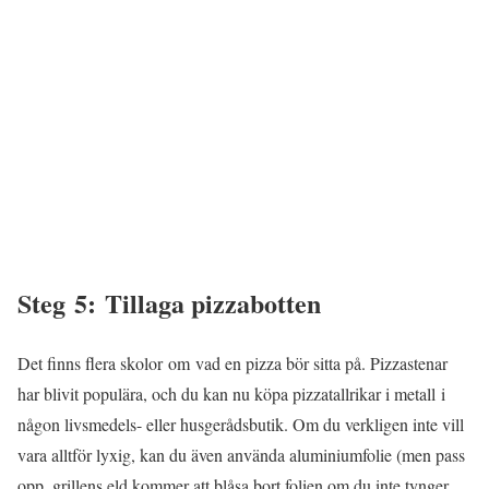
Steg 5: Tillaga pizzabotten
Det finns flera skolor om vad en pizza bör sitta på. Pizzastenar
har blivit populära, och du kan nu köpa pizzatallrikar i metall i
någon livsmedels- eller husgerådsbutik. Om du verkligen inte vill
vara alltför lyxig, kan du även använda aluminiumfolie (men pass
opp, grillens eld kommer att blåsa bort folien om du inte tynger