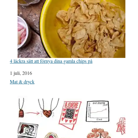
4 läckra sätt att förnya dina gamla chips på
Datum
1 juli, 2016
I relation till
Mat & dryck