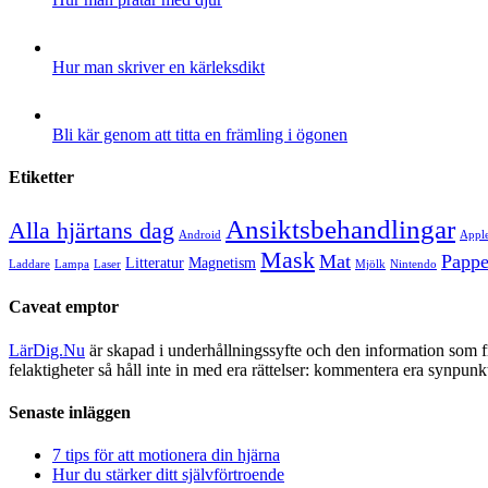
Hur man skriver en kärleksdikt
Bli kär genom att titta en främling i ögonen
Etiketter
Ansiktsbehandlingar
Alla hjärtans dag
Android
Appl
Mask
Mat
Pappe
Litteratur
Magnetism
Laddare
Lampa
Laser
Mjölk
Nintendo
Caveat emptor
LärDig.Nu
är skapad i underhållningssyfte och den information som 
felaktigheter så håll inte in med era rättelser: kommentera era synpunk
Senaste inläggen
7 tips för att motionera din hjärna
Hur du stärker ditt självförtroende