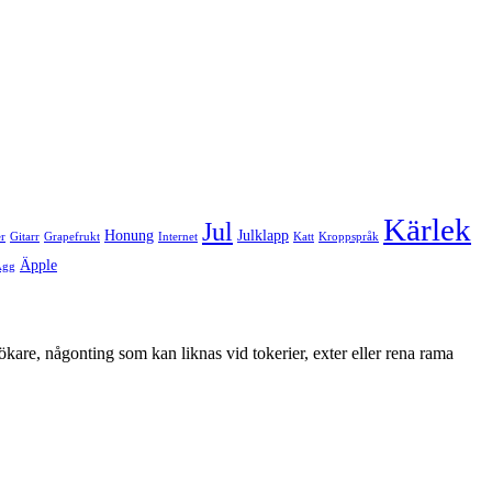
Kärlek
Jul
Honung
Julklapp
er
Gitarr
Grapefrukt
Internet
Katt
Kroppspråk
Äpple
Ägg
ökare, någonting som kan liknas vid tokerier, exter eller rena rama