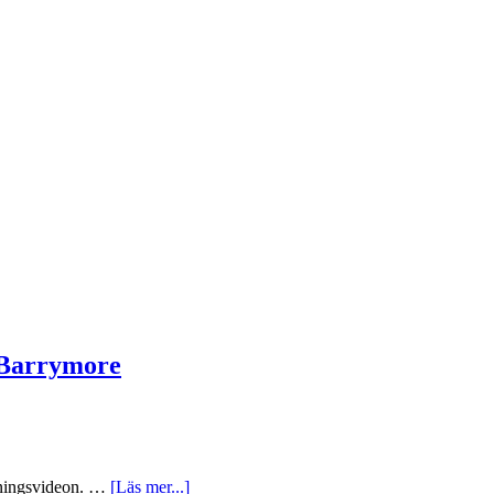
 Barrymore
edningsvideon. …
[Läs mer...]