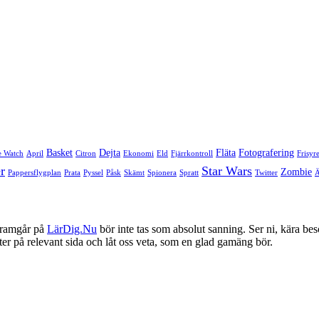
Basket
Dejta
Fläta
Fotografering
e Watch
April
Citron
Ekonomi
Eld
Fjärrkontroll
Frisyr
r
Star Wars
Zombie
Pappersflygplan
Prata
Pyssel
Påsk
Skämt
Spionera
Spratt
Twitter
framgår på
LärDig.Nu
bör inte tas som absolut sanning. Ser ni, kära bes
ter på relevant sida och låt oss veta, som en glad gamäng bör.