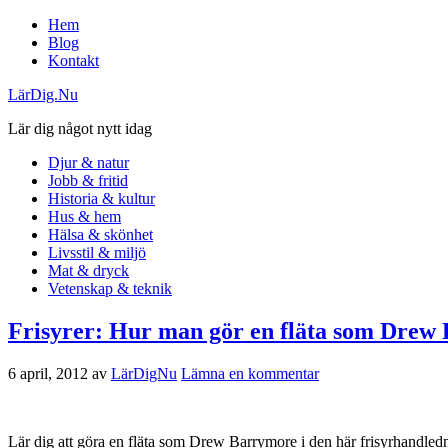
Hem
Blog
Kontakt
LärDig.Nu
Lär dig något nytt idag
Djur & natur
Jobb & fritid
Historia & kultur
Hus & hem
Hälsa & skönhet
Livsstil & miljö
Mat & dryck
Vetenskap & teknik
Frisyrer: Hur man gör en fläta som Drew
6 april, 2012
av
LärDigNu
Lämna en kommentar
Lär dig att göra en fläta som Drew Barrymore i den här frisyrhandl