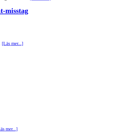
t-misstag
…
[Läs mer...]
äs mer...]