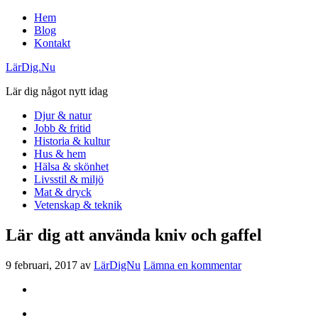
Hem
Blog
Kontakt
LärDig.Nu
Lär dig något nytt idag
Djur & natur
Jobb & fritid
Historia & kultur
Hus & hem
Hälsa & skönhet
Livsstil & miljö
Mat & dryck
Vetenskap & teknik
Lär dig att använda kniv och gaffel
9 februari, 2017
av
LärDigNu
Lämna en kommentar