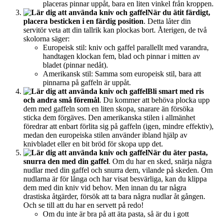
placeras pinnar uppåt, bara en liten vinkel från kroppen.
När du ätit färdigt,
placera besticken i en färdig position
. Detta låter din
servitör veta att din tallrik kan plockas bort. Återigen, de två
skolorna säger:
Europeisk stil: kniv och gaffel parallellt med varandra,
handtagen klockan fem, blad och pinnar i mitten av
bladet (pinnar nedåt).
Amerikansk stil: Samma som europeisk stil, bara att
pinnarna på gaffeln är uppåt.
Bli smart med ris
och andra små föremål
. Du kommer att behöva plocka upp
dem med gaffeln som en liten skopa, snarare än försöka
sticka dem förgäves. Den amerikanska stilen i allmänhet
föredrar att enbart förlita sig på gaffeln (igen, mindre effektiv),
medan den europeiska stilen använder ibland hjälp av
knivbladet eller en bit bröd för skopa upp det.
När du äter pasta,
snurra den med din gaffel
. Om du har en sked, snärja några
nudlar med din gaffel och snurra dem, vilande på skeden. Om
nudlarna är för långa och har visat besvärliga, kan du klippa
dem med din kniv vid behov. Men innan du tar några
drastiska åtgärder, försök att ta bara några nudlar åt gången.
Och se till att du har en servett på redo!
Om du inte är bra på att äta pasta, så är du i gott