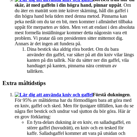
skär, ät med gaffeln i din högra hand, pinnar uppåt
. Om
du äter en maträtt som inte kräver skärning, håll din gaffel i
din högra hand hela tiden med denna metod. Pinnarna kan
peka nedåt om du tar en bit, men kommer i allmänhet tillbaka
uppåt för merparten av tiden. Men vet att endast i den absoluta
mest formella inställningar kommer detta någonsin vara ett
problem. Vi pratar då om presidenten sitter mittemot dig.
Annars är det ingen att fundera på.
Dina bestick ska aldrig röra bordet. Om du bara
använder din gaffel, var säker på att din kniv vilar längs
kanten på din tallrik. När du sätter ner din gaffel, vila
handtaget på kanten, pinnarna nära centrum av
tallriken.
Extra måltidstips
Förstå dukningen
.
För 95% av måltiderna har du förmodligen bara att göra med
en kniv, gaffel och sked. Men för tjusigare tillfällen, kan du se
några fler bestick och undrar vad sjutton du bör göra. Här är
en grov förklaring:
En fyra-delars dukning är en kniv, en salladsgaffel, en
större gaffel (huvudrätt), en kniv och en tesked för
kaffe. Salladsgaffel kommer att vara på utsidan och