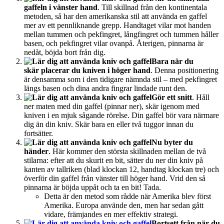
gaffeln i vänster hand
. Till skillnad från den kontinentala
metoden, så har den amerikanska stil att använda en gaffel
mer av ett pennliknande grepp. Handtaget vilar mot handen
mellan tummen och pekfingret, långfingret och tummen håller
basen, och pekfingret vilar ovanpå. Återigen, pinnarna är
nedåt, böjda bort från dig.
Bara när du
skär placerar du kniven i höger hand
. Denna positionering
är densamma som i den tidigare nämnda stil – med pekfingret
längs basen och dina andra fingrar lindade runt den.
Gör ett snitt
. Håll
ner maten med din gaffel (pinnar ner), skär igenom med
kniven i en mjuk sågande rörelse. Din gaffel bör vara närmare
dig än din kniv. Skär bara en eller två tuggor innan du
fortsätter.
Nu byter du
händer
. Här kommer den största skillnaden mellan de två
stilarna: efter att du skurit en bit, sätter du ner din kniv på
kanten av tallriken (blad klockan 12, handtag klockan tre) och
överför din gaffel från vänster till höger hand. Vrid den så
pinnarna är böjda uppåt och ta en bit! Tada.
Detta är den metod som rådde när Amerika blev först
Amerika. Europa använde den, men har sedan gått
vidare, främjandes en mer effektiv strategi.
Bortsett från när du