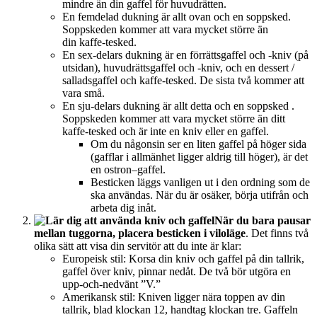
mindre än din gaffel för huvudrätten.
En femdelad dukning är allt ovan och en soppsked.
Soppskeden kommer att vara mycket större än
din kaffe-tesked.
En sex-delars dukning är en förrättsgaffel och -kniv (på
utsidan), huvudrättsgaffel och -kniv, och en dessert /
salladsgaffel och kaffe-tesked. De sista två kommer att
vara små.
En sju-delars dukning är allt detta och en soppsked .
Soppskeden kommer att vara mycket större än ditt
kaffe-tesked och är inte en kniv eller en gaffel.
Om du någonsin ser en liten gaffel på höger sida
(gafflar i allmänhet ligger aldrig till höger), är det
en ostron–gaffel.
Besticken läggs vanligen ut i den ordning som de
ska användas. När du är osäker, börja utifrån och
arbeta dig inåt.
När du bara pausar
mellan tuggorna, placera besticken i viloläge
. Det finns två
olika sätt att visa din servitör att du inte är klar:
Europeisk stil: Korsa din kniv och gaffel på din tallrik,
gaffel över kniv, pinnar nedåt. De två bör utgöra en
upp-och-nedvänt ”V.”
Amerikansk stil: Kniven ligger nära toppen av din
tallrik, blad klockan 12, handtag klockan tre. Gaffeln