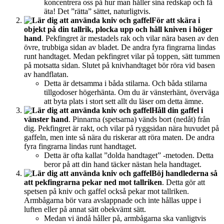
koncentrera oss på hur man håller sina redskap och få
äta! Det ”rätta” sättet, naturligtvis.
För att skära i
objekt på din tallrik, plocka upp och håll kniven i höger
hand
. Pekfingret är mestadels rak och vilar nära basen av den
övre, trubbiga sidan av bladet. De andra fyra fingrarna lindas
runt handtaget. Medan pekfingret vilar på toppen, sätt tummen
på motsatta sidan. Slutet på knivhandtaget bör röra vid basen
av handflatan.
Detta är detsamma i båda stilarna. Och båda stilarna
tillgodoser högerhänta. Om du är vänsterhänt, överväga
att byta plats i stort sett allt du läser om detta ämne.
Håll din gaffel i
vänster hand
. Pinnarna (spetsarna) vänds bort (nedåt) från
dig. Pekfingret är rakt, och vilar på ryggsidan nära huvudet på
gaffeln, men inte så nära du riskerar att röra maten. De andra
fyra fingrarna lindas runt handtaget.
Detta är ofta kallat ”dolda handtaget” -metoden. Detta
beror på att din hand täcker nästan hela handtaget.
Böj handlederna så
att pekfingrarna pekar ned mot tallriken
. Detta gör att
spetsen på kniv och gaffel också pekar mot tallriken.
Armbågarna bör vara avslappnade och inte hållas uppe i
luften eller på annat sätt obekvämt sätt.
Medan vi ändå håller på, armbågarna ska vanligtvis