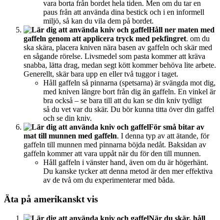
vara borta från bordet hela tiden. Men om du tar en
paus från att använda dina bestick och i en informell
miljö, så kan du vila dem på bordet.
Håll ner maten med
gaffeln genom att applicera tryck med pekfingret
. om du
ska skära, placera kniven nära basen av gaffeln och skär med
en sågande rörelse. Livsmedel som pasta kommer att kräva
snabba, lätta drag, medan segt kött kommer behöva lite arbete.
Generellt, skär bara upp en eller två tuggor i taget.
Håll gaffeln så pinnarna (spetsarna) är svängda mot dig,
med kniven längre bort från dig än gaffeln. En vinkel är
bra också – se bara till att du kan se din kniv tydligt
så du vet var du skär. Du bör kunna titta över din gaffel
och se din kniv.
För små bitar av
mat till munnen med gaffeln
. I denna typ av att ätande, för
gaffeln till munnen med pinnarna böjda nedåt. Baksidan av
gaffeln kommer att vara uppåt när du för den till munnen.
Håll gaffeln i vänster hand, även om du är högerhänt.
Du kanske tycker att denna metod är den mer effektiva
av de två om du experimenterar med båda.
Äta på amerikanskt vis
När du skär, håll