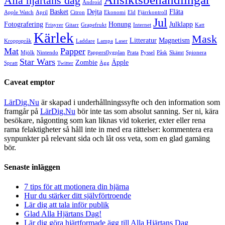
Alla hjärtans dag
Android
Basket
Dejta
Fläta
Apple Watch
April
Citron
Ekonomi
Eld
Fjärrkontroll
Jul
Fotografering
Honung
Julklapp
Frisyrer
Gitarr
Grapefrukt
Internet
Katt
Kärlek
Mask
Litteratur
Magnetism
Kroppspråk
Laddare
Lampa
Laser
Mat
Papper
Mjölk
Nintendo
Pappersflygplan
Prata
Pyssel
Påsk
Skämt
Spionera
Star Wars
Zombie
Äpple
Spratt
Twitter
Ägg
Caveat emptor
LärDig.Nu
är skapad i underhållningssyfte och den information som
framgår på
LärDig.Nu
bör inte tas som absolut sanning. Ser ni, kära
besökare, någonting som kan liknas vid tokerier, exter eller rena
rama felaktigheter så håll inte in med era rättelser: kommentera era
synpunkter på relevant sida och låt oss veta, som en glad gamäng
bör.
Senaste inläggen
7 tips för att motionera din hjärna
Hur du stärker ditt självförtroende
Lär dig att tala inför publik
Glad Alla Hjärtans Dag!
Lär dig göra hjärtformade ägg till Alla Hjärtans Dag