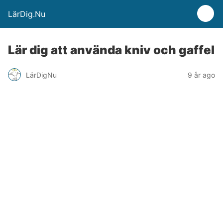
LärDig.Nu
Lär dig att använda kniv och gaffel
LärDigNu
9 år ago