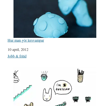
Hur man gör lersvampar
Datum
10 april, 2012
I relation till
Jobb & fritid