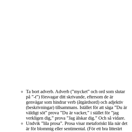
Ta bort adverb. Adverb (”mycket” och ord som slutar
på ”-t”) försvagar ditt skrivande, eftersom de är
genvägar som hindrar verb (åtgärdsord) och adjektiv
(beskrivningar) tillsammans. Istället för att säga ”Du är
väldigt söt” prova ”Du är vacker,” i stället för ”jag
verkligen dig,” prova ”Jag älskar dig.” Och så vidare.
Undvik ”lila prosa”. Prosa visar metaforiskt lila när det
är för blommig eller sentimental. (För ett bra litterärt