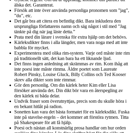
älska det. Garanterat.
Försök att inte över använda personliga pronomen som ”jag”,
”du”, etc.
Det går bra att citera en befintlig dikt. Bara inkludera den
ursprungliga författarens namn och säg något i stil med ”Jag
tänkte på dig när jag läste detta.”
Prata med din lärare i svenska för extra hjälp om det behövs.
Kärleksdikter finns i alla längder, men vara noga med att inte
babbla för mycket.
Experimentera med olika rim-system. Varje ord måste inte rim
på traditionellt sätt, det kan bara ha ett liknande ljud.
Det finns ingen anledning att skrämmas av rim. Kom ihåg att
inte poesi inte måste rimma. Äldre poetet som Laureate
Robert Pinsky, Louise Gluck, Billy Collins och Ted Kooser
skrev alla dikter som inte rimmar.
Gör den personlig. Om din kärlek heter Kim eller Lisa
försöker använda det. Din dikt bör vara en återspegling av
den kärlek ni båda delar.
Undvik fraser som överutnyttjas, precis som du skulle höra i
en bekant hitlåt på radion.
Sonetten kan vara det bästa formatet för en kärleksdikt. Fuska
inte på stavelse-regeln – det kommer att förstöra rytmen. Titta
på Shakespeare för att få hjälp.
Poesi och nästan all konstnärlig prosa handlar om hur orden