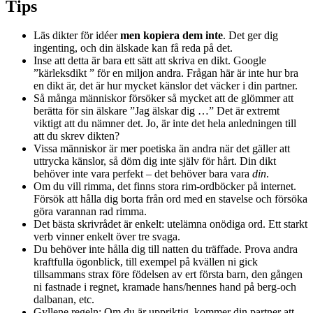
Tips
Läs dikter för idéer
men kopiera dem inte
. Det ger dig
ingenting, och din älskade kan få reda på det.
Inse att detta är bara ett sätt att skriva en dikt. Google
”kärleksdikt ” för en miljon andra. Frågan här är inte hur bra
en dikt är, det är hur mycket känslor det väcker i din partner.
Så många människor försöker så mycket att de glömmer att
berätta för sin älskare ”Jag älskar dig …” Det är extremt
viktigt att du nämner det. Jo, är inte det hela anledningen till
att du skrev dikten?
Vissa människor är mer poetiska än andra när det gäller att
uttrycka känslor, så döm dig inte själv för hårt. Din dikt
behöver inte vara perfekt – det behöver bara vara
din
.
Om du vill rimma, det finns stora rim-ordböcker på internet.
Försök att hålla dig borta från ord med en stavelse och försöka
göra varannan rad rimma.
Det bästa skrivrådet är enkelt: utelämna onödiga ord. Ett starkt
verb vinner enkelt över tre svaga.
Du behöver inte hålla dig till natten du träffade. Prova andra
kraftfulla ögonblick, till exempel på kvällen ni gick
tillsammans strax före födelsen av ert första barn, den gången
ni fastnade i regnet, kramade hans/hennes hand på berg-och
dalbanan, etc.
Gyllene regeln: Om du är uppriktig, kommer din partner att