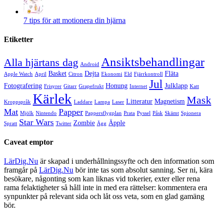
7 tips för att motionera din hjärna
Etiketter
Ansiktsbehandlingar
Alla hjärtans dag
Android
Basket
Dejta
Fläta
Apple Watch
April
Citron
Ekonomi
Eld
Fjärrkontroll
Jul
Fotografering
Honung
Julklapp
Frisyrer
Gitarr
Grapefrukt
Internet
Katt
Kärlek
Mask
Litteratur
Magnetism
Kroppspråk
Laddare
Lampa
Laser
Mat
Papper
Mjölk
Nintendo
Pappersflygplan
Prata
Pyssel
Påsk
Skämt
Spionera
Star Wars
Zombie
Äpple
Spratt
Twitter
Ägg
Caveat emptor
LärDig.Nu
är skapad i underhållningssyfte och den information som
framgår på
LärDig.Nu
bör inte tas som absolut sanning. Ser ni, kära
besökare, någonting som kan liknas vid tokerier, exter eller rena
rama felaktigheter så håll inte in med era rättelser: kommentera era
synpunkter på relevant sida och låt oss veta, som en glad gamäng
bör.