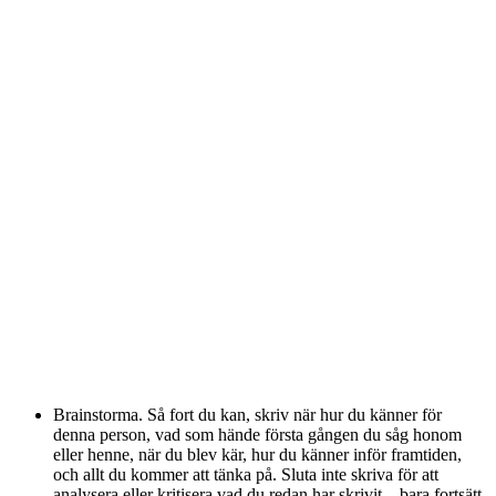
Brainstorma. Så fort du kan, skriv när hur du känner för
denna person, vad som hände första gången du såg honom
eller henne, när du blev kär, hur du känner inför framtiden,
och allt du kommer att tänka på. Sluta inte skriva för att
analysera eller kritisera vad du redan har skrivit – bara fortsätt.