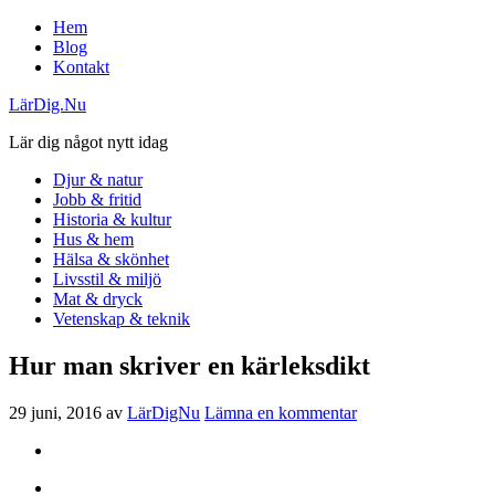
Hem
Blog
Kontakt
LärDig.Nu
Lär dig något nytt idag
Djur & natur
Jobb & fritid
Historia & kultur
Hus & hem
Hälsa & skönhet
Livsstil & miljö
Mat & dryck
Vetenskap & teknik
Hur man skriver en kärleksdikt
29 juni, 2016
av
LärDigNu
Lämna en kommentar