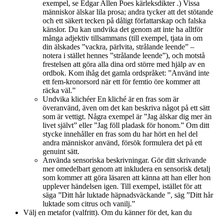
exempel, se Edgar Allen Poes kärleksdikter .) Vissa
människor älskar lila prosa; andra tycker att det stötande
och ett säkert tecken på dåligt författarskap och falska
känslor. Du kan undvika det genom att inte ha alltför
många adjektiv tillsammans (till exempel, tjata in om
din älskades ”vackra, pärlvita, strålande leende” –
notera i stället hennes ”strålande leende”), och motstå
frestelsen att göra alla dina ord större med hjälp av en
ordbok. Kom ihåg det gamla ordspråket: ”Använd inte
ett fem-kronorsord när ett för femtio öre kommer att
räcka väl.”
Undvika klichéer En kliché är en fras som är
överanvänd, även om det kan beskriva något på ett sätt
som är vettigt. Några exempel är ”Jag älskar dig mer än
livet självt” eller ”Jag föll pladask för honom.” Om ditt
stycke innehåller en fras som du har hört en hel del
andra människor använd, försök formulera det på ett
genuint sätt.
Använda sensoriska beskrivningar. Gör ditt skrivande
mer omedelbart genom att inkludera en sensorisk detalj
som kommer att göra läsaren att känna att han eller hon
upplever händelsen igen. Till exempel, istället för att
säga ”Ditt hår luktade häpnadsväckande ”, säg ”Ditt hår
luktade som citrus och vanilj.”
Välj en metafor (valfritt). Om du känner för det, kan du