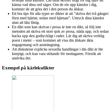
avslöjar dina känslor. Läs dina skrifter högt för dig själv att
känna vad dina ord säger. Om de rör upp känslor i dig,
kommer de att göra det i den person du älskar.
Ett bra tips för alla typer av dikter är att ”skriva det två gånger:
först med hjärtat, sedan med hjärnan”. Uttryck dina känslor
utan att låta fånig.
En dikt som kan skrivas i prosa är inte en dikt, så följ inte
metoden att skriva ett stort sjok av prosa, städa upp, och sedan
hacka upp den godtyckligt i rader. Lär dig att skriva verklig
poesi i meter – som kommer att visa din älskare äkta
engagemang och ansträngning.
Att diskuterar explicita sexuella handlingar i din dikt är lite
knepigt, och kan vara stötande för mottagaren. Försök att
undvika det.
Exempel på kärleksdikter