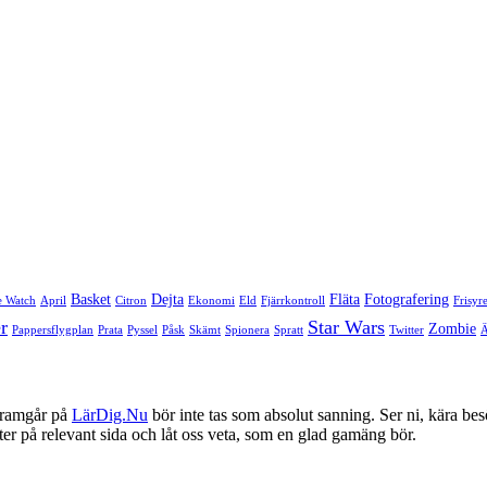
Basket
Dejta
Fläta
Fotografering
e Watch
April
Citron
Ekonomi
Eld
Fjärrkontroll
Frisyr
r
Star Wars
Zombie
Pappersflygplan
Prata
Pyssel
Påsk
Skämt
Spionera
Spratt
Twitter
framgår på
LärDig.Nu
bör inte tas som absolut sanning. Ser ni, kära bes
ter på relevant sida och låt oss veta, som en glad gamäng bör.