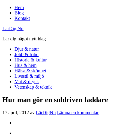
Hem
Blog
Kontakt
LärDig.Nu
Lär dig något nytt idag
Djur & natur
Jobb & fritid
Historia & kultur
Hus & hem
Hälsa & skönhet
Livsstil & miljö
Mat & dryck
Vetenskap & teknik
Hur man gör en soldriven laddare
17 april, 2012
av
LärDigNu
Lämna en kommentar