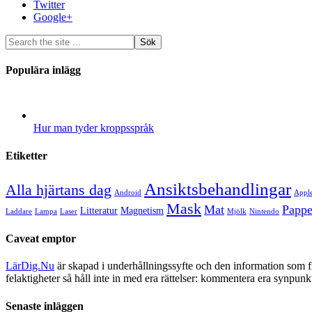
Twitter
Google+
Populära inlägg
Hur man tyder kroppsspråk
Etiketter
Ansiktsbehandlingar
Alla hjärtans dag
Android
Appl
Mask
Mat
Pappe
Litteratur
Magnetism
Laddare
Lampa
Laser
Mjölk
Nintendo
Caveat emptor
LärDig.Nu
är skapad i underhållningssyfte och den information som 
felaktigheter så håll inte in med era rättelser: kommentera era synpunk
Senaste inläggen