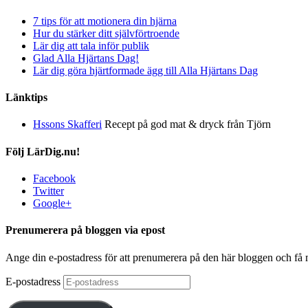
7 tips för att motionera din hjärna
Hur du stärker ditt självförtroende
Lär dig att tala inför publik
Glad Alla Hjärtans Dag!
Lär dig göra hjärtformade ägg till Alla Hjärtans Dag
Länktips
Hssons Skafferi
Recept på god mat & dryck från Tjörn
Följ LärDig.nu!
Facebook
Twitter
Google+
Prenumerera på bloggen via epost
Ange din e-postadress för att prenumerera på den här bloggen och få
E-postadress