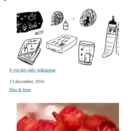
8 gör-det-själv-julklappar
Datum
13 december, 2016
I relation till
Hus & hem