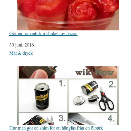
Gör en romantisk rosbukett av bacon
Datum
30 juni, 2016
I relation till
Mat & dryck
Hur man gör en shim för ett hänglås från en ölburk