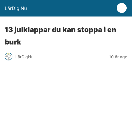
LärDig.Nu
13 julklappar du kan stoppa i en
burk
LärDigNu
10 år ago