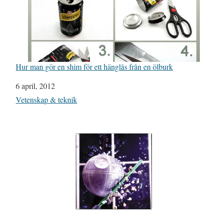
Hur man gör en shim för ett hänglås från en ölburk
Datum
6 april, 2012
I relation till
Vetenskap & teknik