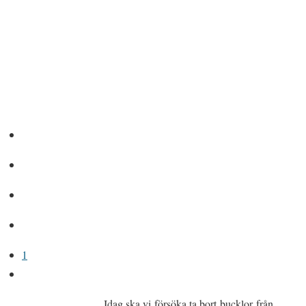
1
Idag ska vi försöka ta bort bucklor från