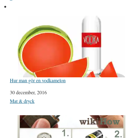
Hur man gör en vodkamelon
Datum
30 december, 2016
I relation till
Mat & dryck