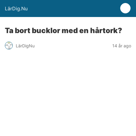
LärDig.Nu
Ta bort bucklor med en hårtork?
LärDigNu
14 år ago