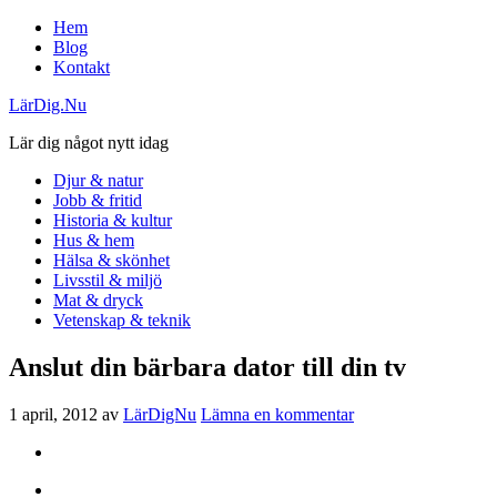
Hem
Blog
Kontakt
LärDig.Nu
Lär dig något nytt idag
Djur & natur
Jobb & fritid
Historia & kultur
Hus & hem
Hälsa & skönhet
Livsstil & miljö
Mat & dryck
Vetenskap & teknik
Anslut din bärbara dator till din tv
1 april, 2012
av
LärDigNu
Lämna en kommentar