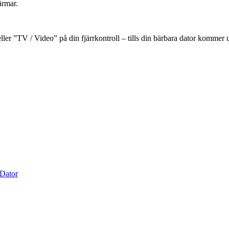
ärmar.
ler ”TV / Video” på din fjärrkontroll – tills din bärbara dator kommer u
Dator