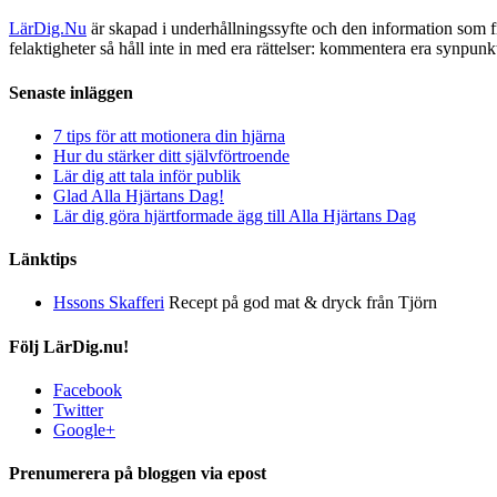
LärDig.Nu
är skapad i underhållningssyfte och den information som 
felaktigheter så håll inte in med era rättelser: kommentera era synpunk
Senaste inläggen
7 tips för att motionera din hjärna
Hur du stärker ditt självförtroende
Lär dig att tala inför publik
Glad Alla Hjärtans Dag!
Lär dig göra hjärtformade ägg till Alla Hjärtans Dag
Länktips
Hssons Skafferi
Recept på god mat & dryck från Tjörn
Följ LärDig.nu!
Facebook
Twitter
Google+
Prenumerera på bloggen via epost