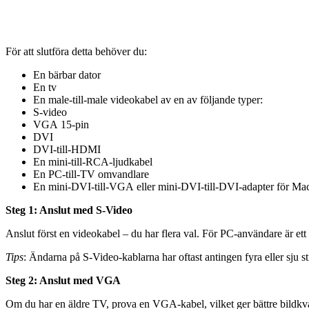
För att slutföra detta behöver du:
En bärbar dator
En tv
En male-till-male videokabel av en av följande typer:
S-video
VGA 15-pin
DVI
DVI-till-HDMI
En mini-till-RCA-ljudkabel
En PC-till-TV omvandlare
En mini-DVI-till-VGA eller mini-DVI-till-DVI-adapter för Ma
Steg 1: Anslut med S-Video
Anslut först en videokabel – du har flera val. För PC-användare är ett
Tips
: Ändarna på S-Video-kablarna har oftast antingen fyra eller sju sti
Steg 2: Anslut med VGA
Om du har en äldre TV, prova en VGA-kabel, vilket ger bättre bildkva