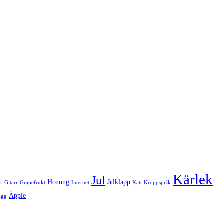
Kärlek
Jul
Honung
Julklapp
er
Gitarr
Grapefrukt
Internet
Katt
Kroppspråk
Äpple
Ägg