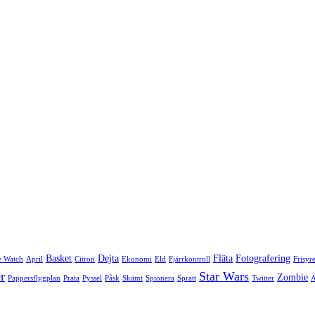
Basket
Dejta
Fläta
Fotografering
e Watch
April
Citron
Ekonomi
Eld
Fjärrkontroll
Frisyr
r
Star Wars
Zombie
Pappersflygplan
Prata
Pyssel
Påsk
Skämt
Spionera
Spratt
Twitter