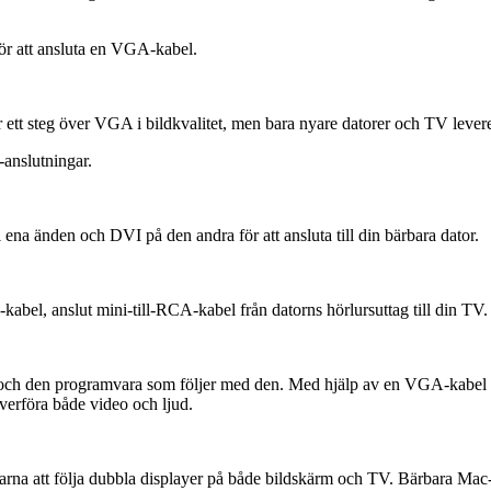
ör att ansluta en VGA-kabel.
ett steg över VGA i bildkvalitet, men bara nyare datorer och TV lev
anslutningar.
a änden och DVI på den andra för att ansluta till din bärbara dator.
o-kabel, anslut mini-till-RCA-kabel från datorns hörlursuttag till din TV.
re och den programvara som följer med den. Med hjälp av en VGA-kabel an
erföra både video och ljud.
arna att följa dubbla displayer på både bildskärm och TV. Bärbara Mac-d