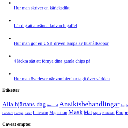
Hur man skriver en kärleksdikt
Lär dig att använda kniv och gaffel
Hur man gör en USB-driven lampa av hushållssopor
4 läckra sätt att förnya dina gamla chips på
Hur man överlever när zombier har tagit över världen
Etiketter
Ansiktsbehandlingar
Alla hjärtans dag
Android
Appl
Mask
Mat
Pappe
Litteratur
Magnetism
Laddare
Lampa
Laser
Mjölk
Nintendo
Caveat emptor