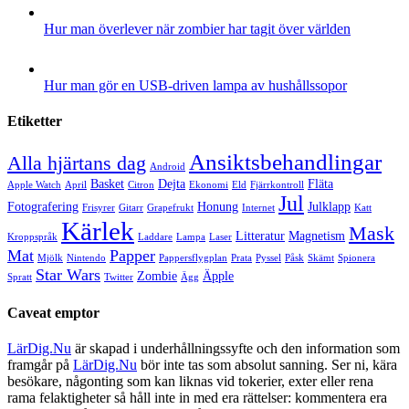
Hur man överlever när zombier har tagit över världen
Hur man gör en USB-driven lampa av hushållssopor
Etiketter
Ansiktsbehandlingar
Alla hjärtans dag
Android
Basket
Dejta
Fläta
Apple Watch
April
Citron
Ekonomi
Eld
Fjärrkontroll
Jul
Fotografering
Honung
Julklapp
Frisyrer
Gitarr
Grapefrukt
Internet
Katt
Kärlek
Mask
Litteratur
Magnetism
Kroppspråk
Laddare
Lampa
Laser
Mat
Papper
Mjölk
Nintendo
Pappersflygplan
Prata
Pyssel
Påsk
Skämt
Spionera
Star Wars
Zombie
Äpple
Spratt
Twitter
Ägg
Caveat emptor
LärDig.Nu
är skapad i underhållningssyfte och den information som
framgår på
LärDig.Nu
bör inte tas som absolut sanning. Ser ni, kära
besökare, någonting som kan liknas vid tokerier, exter eller rena
rama felaktigheter så håll inte in med era rättelser: kommentera era