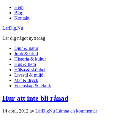
Hem
Blog
Kontakt
LärDig.Nu
Lär dig något nytt idag
Djur & natur
Jobb & fritid
Historia & kultur
Hus & hem
Hälsa & skönhet
Livsstil & miljö
Mat & dryck
Vetenskap & teknik
Hur att inte bli rånad
14 april, 2012
av
LärDigNu
Lämna en kommentar