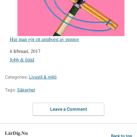
Hur man gör ett armborst av pennor
Datum
6 februari, 2017
I relation till
Jobb & fritid
Categories:
Livsstil & miljö
Tags:
Säkerhet
Leave a Comment
LärDig.Nu
Back to top