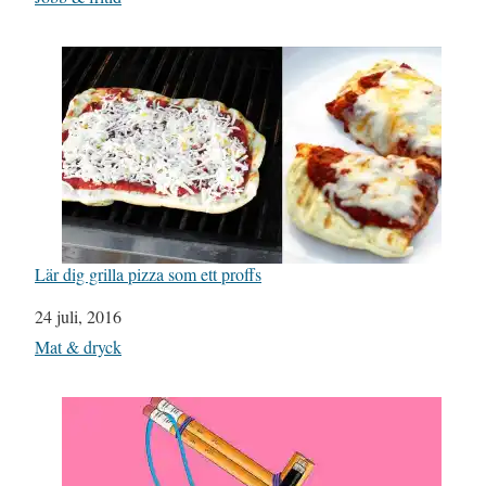
Lär dig grilla pizza som ett proffs
Datum
24 juli, 2016
I relation till
Mat & dryck