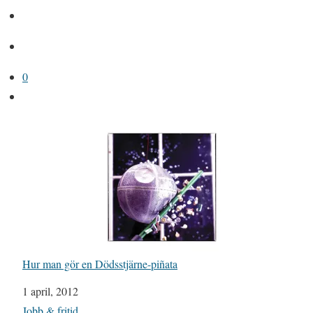
0
Hur man gör en Dödsstjärne-piñata
Datum
1 april, 2012
I relation till
Jobb & fritid