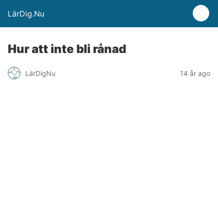
LärDig.Nu
Hur att inte bli rånad
LärDigNu
14 år ago