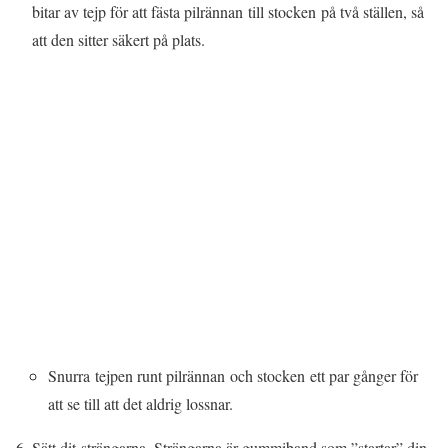
bitar av tejp för att fästa pilrännan till stocken på två ställen, så
att den sitter säkert på plats.
Snurra tejpen runt pilrännan och stocken ett par gånger för
att se till att det aldrig lossnar.
Sätt dit strängarna. Strängarna är gummiband som ”startar” din