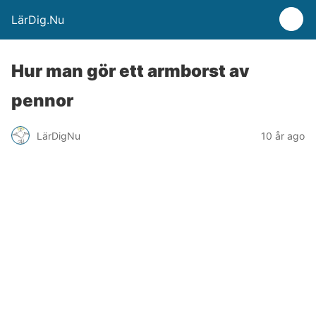
LärDig.Nu
Hur man gör ett armborst av
pennor
LärDigNu
10 år ago