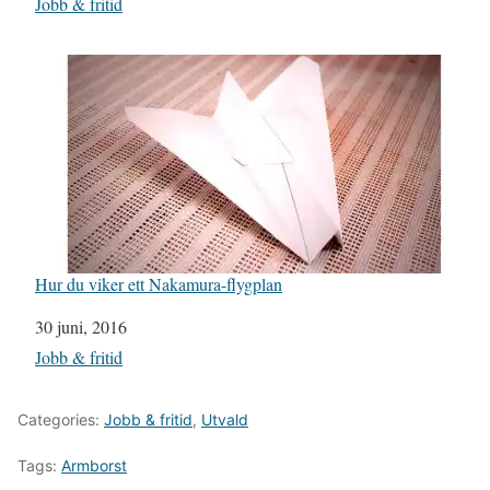
I relation till
Jobb & fritid
Hur du viker ett Nakamura-flygplan
Datum
30 juni, 2016
I relation till
Jobb & fritid
Categories:
Jobb & fritid
,
Utvald
Tags:
Armborst