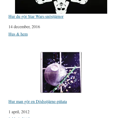
Hur du gör Star Wars-snöstjärnor
Datum
14 december, 2016
I relation till
Hus & hem
Hur man gör en Dödsstjärne-piñata
Datum
1 april, 2012